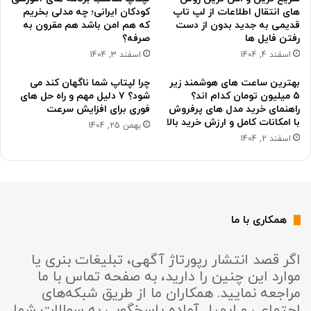
های انتقال اطلاعات از لپ تاپ
کودکان ایرانی؛ چه مدلی بخریم
قدیمی به جدید بدون از دست
که هم امن باشد هم مقرون به
رفتن فایل ها
صرفه؟
اسفند 4, 1404
اسفند 3, 1404
بهترین ساعت های هوشمند زیر
چرا لپتاپ شما ناگهان کند می
۵ میلیون تومان کدام اند؟
شود؟ ۷ دلیل مهم و راه حل های
راهنمای خرید مدل های پرفروش
فوری برای افزایش سرعت
با امکانات کامل و ارزش خرید بالا
بهمن 25, 1404
اسفند 2, 1404
همکاری با ما
اگر قصد انتشار رپورتاژ آگهی، تبلیغات بنری یا
موارد این چنین را دارید، به صفحه تماس با ما
مراجعه نمایید. همکاران ما از طریق شبکه‌های
اجتماعی و ایمیل آماده پاسخگویی به سوالات شما