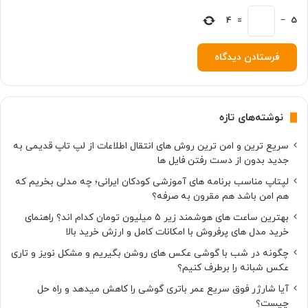
و
د
5
−
=
4
ر
ا
ا
ز
د
س
نوشته‌های تازه
ت
ن
سریع ترین و امن ترین روش های انتقال اطلاعات از لپ تاپ قدیمی به
د
جدید بدون از دست رفتن فایل ها
ه
ی
لپتاپ مناسب برنامه های آموزشی کودکان ایرانی؛ چه مدلی بخریم که
د
هم امن باشد هم مقرون به صرفه؟
بهترین ساعت های هوشمند زیر ۵ میلیون تومان کدام اند؟ راهنمای
خرید مدل های پرفروش با امکانات کامل و ارزش خرید بالا
چگونه در شب با گوشی عکس های روشن بگیریم و مشکل نویز و تاری
عکس شبانه را برطرف کنیم؟
آیا شارژر فوق سریع عمر باتری گوشی را کاهش میدهد و راه حل
چیست؟