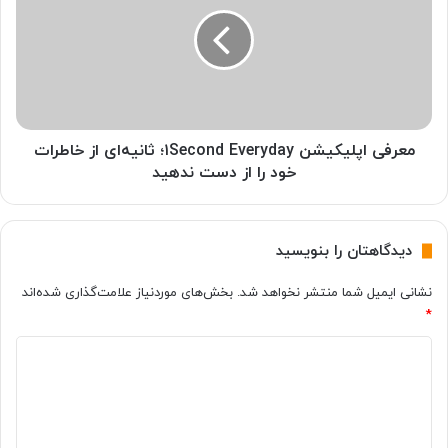
ر
ر
ف
ی
ی
۵
ا
۰
پ
۰
ل
۰
ی
م
ک
معرفی اپلیکیشن ۱Second Everyday؛ ثانیه‌ای از خاطرات
ی
ی
خود را از دست ندهید
ل
ش
ی‌
ن
آ
۱
دیدگاهتان را بنویسید
م
S
پ
e
نشانی ایمیل شما منتشر نخواهد شد.
بخش‌های موردنیاز علامت‌گذاری شده‌اند
ر
c
*
س
o
ا
n
د
ع
d
ت
E
ی
ی
v
د
ر
e
ا
گ
r