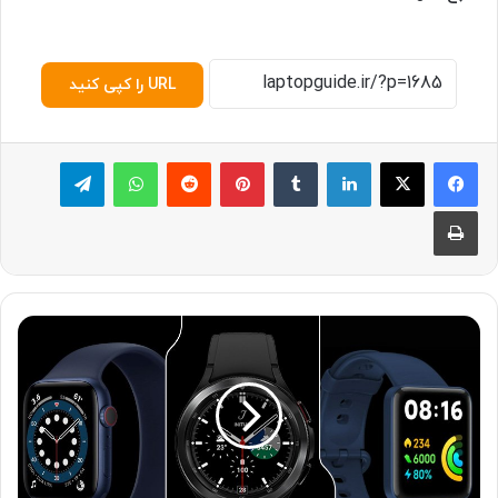
URL را کپی کنید
لینکدین
‫تامبلر
پینترست
‫رددیت
واتس آپ
تلگرام
چاپ
۱
۰
س
ا
ع
ت
ه
و