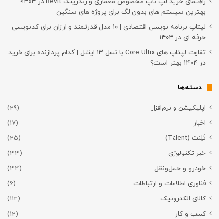
راهنمای خرید لپ تاپ مخصوص معماری و رندرینگ Revit در ۱۴۰۴؛
بهترین سیستم های بدون لگ برای پروژه های سنگین
لپتاپ برنامه نویسی اقتصادی | ۱۰ مدل قدرتمند و ارزان برای کدنویسی
حرفه ای در ۱۴۰۴
تفاوت لپتاپ های Core Ultra با نسل ۱۳ اینتل | کدام پردازنده برای خرید
در ۱۴۰۴ بهتر است؟
دسته‌ها
اپلیکیشن و نرم‌افزار
(29)
اخبار
(17)
تَلِنت (Talent)
(25)
خبر تکنولوژی
(33)
خودرو و حمل‌و‌نقل
(34)
فناوری اطلاعات و ارتباطات
(6)
کالای الکترونیک
(112)
کسب و کار
(12)