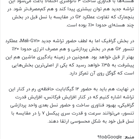
هسته‌ها با فناوری ساخت ۴ نانومتری احتمالا باعث می‌شود این
تراشه جدید هم توان بیشتری پیدا کند و هم کم‌مصرف‌تر شود. در
بنچمارک که تفاوت عملکرد G2 در مقایسه با نسل قبل در بخش
چند هسته‌ای حدودا ۱۰٪ بوده است.
در بخش گرافیک اما به لطف حضور تراشه جدید Mali-G710، عملکرد
تنسور G2 هم در بخش پردازشی و هم مصرف انرژی حدودا ۲۰٪
بهتر از قبل خواهد بود. همچنین در زمینه‌ یادگیری ماشین هم این
پیشرفت به ۳۵٪ خواهد رسید که یکی از اصلی‌ترین بخش‌هایی
است که گوگل روی آن تمرکز دارد.
در نهایت هم باید به حضور ۱۲ گیگابایت حافظه‌ی رم در کنار این
تراشه اشاره کنیم که در کنار افزایش فرکانس، افزایش قدرت
گرافیکی، بهبود فناوری ساخت و حضور نسل بعدی واحد پردازشی
تنسور، می‌توانند سرعت و قدرت سری پیکسل ۷ را در مقایسه با
نسل قبل خود به شکل محسوسی ارتقا دهند.
منبع:
۹to5Google