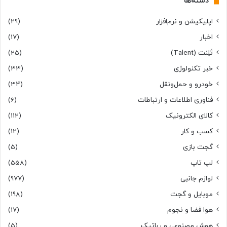
دسته‌ها
اپلیکیشن و نرم‌افزار
(29)
اخبار
(17)
تَلِنت (Talent)
(25)
خبر تکنولوژی
(33)
خودرو و حمل‌و‌نقل
(34)
فناوری اطلاعات و ارتباطات
(6)
کالای الکترونیک
(112)
کسب و کار
(12)
گجت بازی
(5)
لپ تاپ
(558)
لوازم جانبی
(977)
موبایل و گجت
(198)
هوا فضا و نجوم
(17)
هوش مصنوعی و رباتیک
(5)