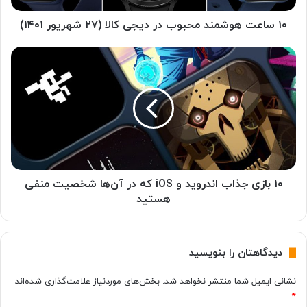
ش
م
۱۰ ساعت هوشمند محبوب در دیجی کالا (۲۷ شهریور ۱۴۰۱)
ن
د
۱
م
۰
ح
ب
ب
ا
و
ز
ب
ی
د
ج
ر
ذ
د
ا
ی
ب
۱۰ بازی جذاب اندروید و iOS که در آن‌ها شخصیت منفی
ج
ا
هستید
ی
ن
ک
د
ا
ر
دیدگاهتان را بنویسید
ل
و
ا
ی
نشانی ایمیل شما منتشر نخواهد شد.
بخش‌های موردنیاز علامت‌گذاری شده‌اند
(
د
*
۲
و