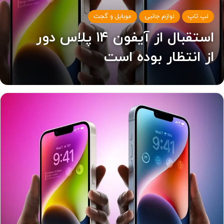
لپ تاپ
لوازم جانبی
موبایل و گجت
استقبال از آیفون ۱۴ پلاس دور
از انتظار بوده است