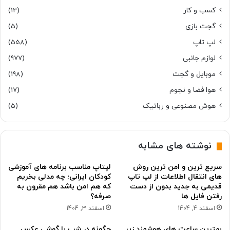
کسب و کار
(12)
گجت بازی
(5)
لپ تاپ
(558)
لوازم جانبی
(977)
موبایل و گجت
(198)
هوا فضا و نجوم
(17)
هوش مصنوعی و رباتیک
(5)
نوشته های مشابه
سریع ترین و امن ترین روش
لپتاپ مناسب برنامه های آموزشی
های انتقال اطلاعات از لپ تاپ
کودکان ایرانی؛ چه مدلی بخریم
قدیمی به جدید بدون از دست
که هم امن باشد هم مقرون به
رفتن فایل ها
صرفه؟
اسفند 4, 1404
اسفند 3, 1404
بهترین ساعت های هوشمند زیر
چگونه در شب با گوشی عکس