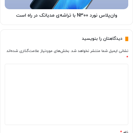
ر
ن
ف
و
ا
ر
وان‌پلاس نورد N300 با تراشه‌ی مدیاتک در راه است
ن
د
ر
N
ژ
3
دیدگاهتان را بنویسید
ی
0
ب
0
نشانی ایمیل شما منتشر نخواهد شد.
بخش‌های موردنیاز علامت‌گذاری شده‌اند
س
ب
*
ی
ا
ا
ت
د
ر
ر
ب
ا
ی
ا
ش
د
ل
ه‌
گ
ا
ی
ی
م
ا
ی
د
ه
د
ی
ا
ا
*
ر
ت
نام
*