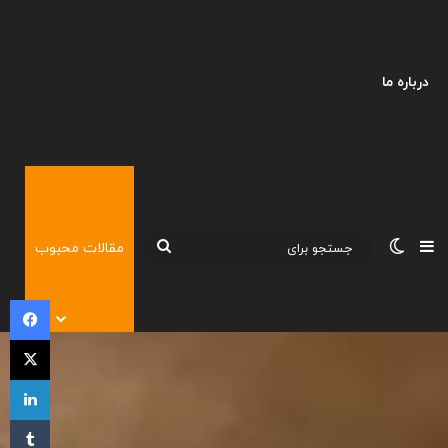
درباره ما
نوارکناری
تغییر پوسته
جستجو
مقالات محبوب
برای
فی
X
لی
‫تا