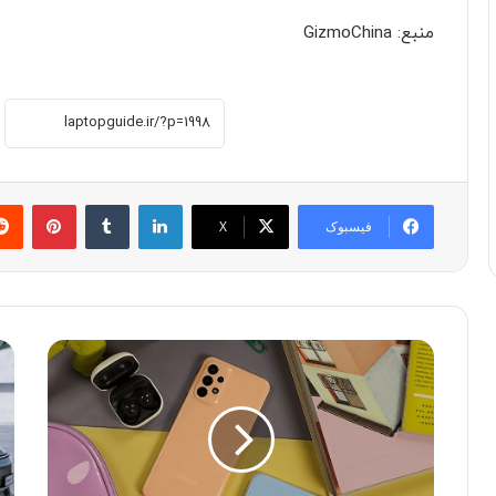
منبع: GizmoChina
لینکدین
‫تامبلر
پینترست
فیسبوک
X
م
س
ح
د
ب
ا
و
ن
ب‌
پ
ت
ر
ر
چ