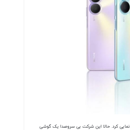
شی X40 GT با اسنپدراگون ۸۸۸ در چین رونمایی کرد. حالا این شرکت بی سروصدا یک گوشی