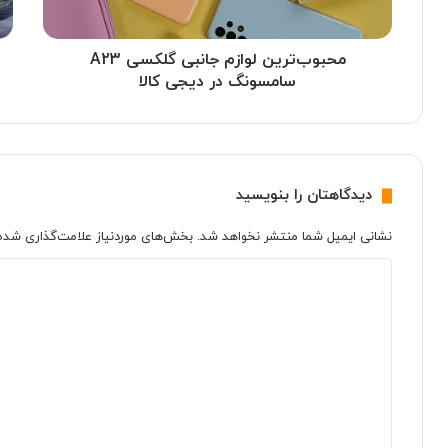
ی
م‌
ن
د
ل
محبوب‌ترین لوازم جانبی گلکسی A23
ا
و
ر
سامسونگ در دیجی کالا
ا
و
ز
ک
م
ا
ج
م
ا
ل
دیدگاهتان را بنویسید
ن
ا
ب
م
نشانی ایمیل شما منتشر نخواهد شد.
بخش‌های موردنیاز علامت‌گذاری شده‌
ی
ت
گ
ح
د
ل
و
ی
ک
ل
س
ش
د
ی
د
گ
A
ه‌
ا
2
ی
3
ه
ه
س
ی