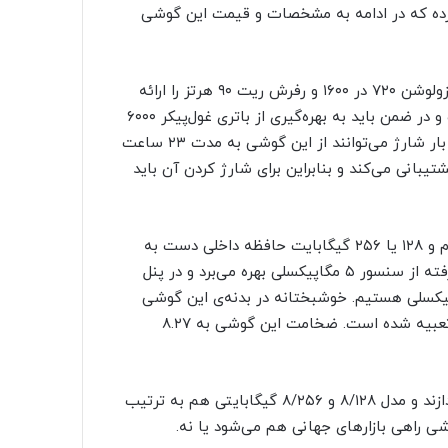
 ۴۰ پلاس در چین معرفی کرده که در ادامه به مشخصات و قیمت این گوشی
آنر پلی ۴۰ پلاس از نمایشگر ۶.۷۴ اینچی LCD بهره می‌برد که رزولوشن ۷۲۰ در ۱۶۰۰ و رفرش ریت ۹۰ هرتز را ارائه
می‌دهد. قلب تپنده‌ی این گوشی دایمنسیتی ۷۰۰ مدیاتک است و در ضمن باید به بهره‌گیری از باتری غول‌پیکر ۶۰۰۰
میلی‌آمپر ساعتی هم اشاره کنیم. طبق اعلام آنر، کاربران با هر بار شارژ می‌توانند از این گوشی به مدت ۲۳ ساعت
 استفاده کنند. این باتری از شارژ ۲۲.۵ واتی پشتیبانی می‌کند و بنابراین برای شارژ کردن آن باید
برای خرید آنر پلی ۴۰ پلاس کاربران باید بین ۶ یا ۸ گیگابایت رم و ۱۲۸ یا ۲۵۶ گیگابایت حافظه داخلی دست به
انتخاب بزنند. دوربین سلفی که در بریدگی قطره‌ای شکل قرار گرفته از سنسور ۵ مگاپیکسلی بهره می‌برد و در پنل
اهد دوربین اصلی ۵۰ مگاپیکسلی و سنسور ۲ مگاپیکسلی هستیم. خوشبختانه در بدنه‌ی این گوشی
جک هدفون وجود دارد و حسگر اثر انگشت هم در دکمه‌ی پاور تعبیه شده است. ضخامت این گوشی به ۸.۲۷
کاربران چینی برای خرید مدل ۶/۱۲۸ گیگابایتی باید ۱۶۵ دلار بپردازند و مدل ۸/۱۲۸ و ۸/۲۵۶ گیگابایتی هم به ترتیب