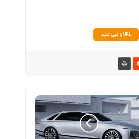
URL را کپی کنید
‫رددیت
چاپ