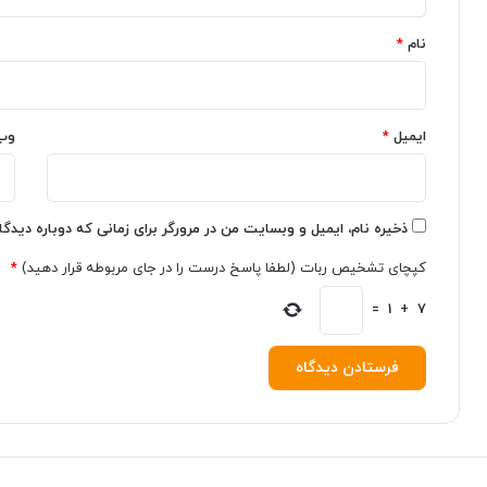
*
ا
و
م
ن
نام
*
س
د
و
ا
ن
ی
گ
آ
ایمیل
*
وب
د
ز
ر
ر
د
ا
ی
۲
ذخیره نام، ایمیل و وبسایت من در مرورگر برای زمانی که دوباره دیدگ
ج
۰
ی
۲
کپچای تشخیص ربات (لطفا پاسخ درست را در جای مربوطه قرار دهید)
*
ک
۳
ا
ر
=
1
+
7
ل
و
ا
ن
م
ا
ی
ی
ش