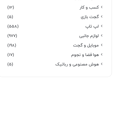
کسب و کار
(12)
گجت بازی
(5)
لپ تاپ
(558)
لوازم جانبی
(977)
موبایل و گجت
(198)
هوا فضا و نجوم
(17)
هوش مصنوعی و رباتیک
(5)