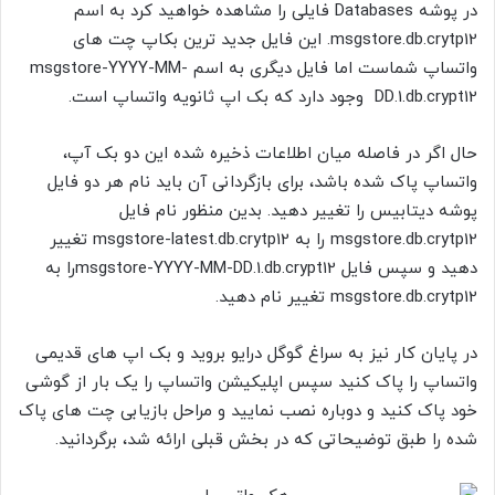
در پوشه Databases فایلی را مشاهده خواهید کرد به اسم
msgstore.db.crytp12. این فایل جدید ترین بکاپ چت های
واتساپ شماست اما فایل دیگری به اسم msgstore-YYYY-MM-
DD.1.db.crypt12 وجود دارد که بک اپ ثانویه واتساپ است.
حال اگر در فاصله میان اطلاعات ذخیره شده این دو بک آپ،
واتساپ پاک شده باشد، برای بازگردانی آن باید نام هر دو فایل
پوشه دیتابیس را تغییر دهید. بدین منظور نام فایل
msgstore.db.crytp12 را به msgstore-latest.db.crytp12 تغییر
دهید و سپس فایل msgstore-YYYY-MM-DD.1.db.crypt12را به
msgstore.db.crytp12 تغییر نام دهید.
در پایان کار نیز به سراغ گوگل درایو بروید و بک اپ های قدیمی
واتساپ را پاک کنید سپس اپلیکیشن واتساپ را یک بار از گوشی
خود پاک کنید و دوباره نصب نمایید و مراحل بازیابی چت های پاک
شده را طبق توضیحاتی که در بخش قبلی ارائه شد، برگردانید.