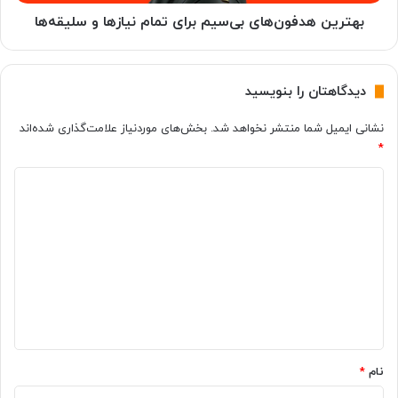
ا
ف
ر
و
بهترین هدفون‌های بی‌سیم برای تمام نیازها و سلیقه‌ها
ژ
ن‌
ه
ا
دیدگاهتان را بنویسید
ی
ب
نشانی ایمیل شما منتشر نخواهد شد.
بخش‌های موردنیاز علامت‌گذاری شده‌اند
ی‌
*
س
ی
د
م
ب
ی
ر
د
ا
گ
ی
ت
ا
م
ه
ا
م
*
ن
نام
*
ی
ا