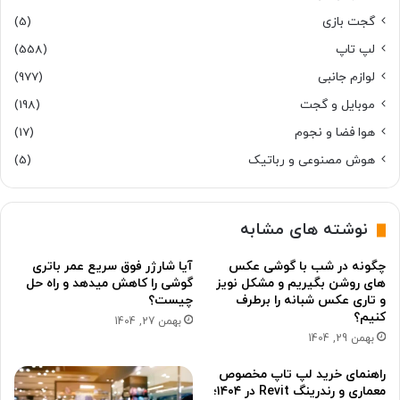
گجت بازی
(5)
لپ تاپ
(558)
لوازم جانبی
(977)
موبایل و گجت
(198)
هوا فضا و نجوم
(17)
هوش مصنوعی و رباتیک
(5)
نوشته های مشابه
چگونه در شب با گوشی عکس
آیا شارژر فوق سریع عمر باتری
های روشن بگیریم و مشکل نویز
گوشی را کاهش میدهد و راه حل
و تاری عکس شبانه را برطرف
چیست؟
کنیم؟
بهمن 27, 1404
بهمن 29, 1404
راهنمای خرید لپ تاپ مخصوص
معماری و رندرینگ Revit در ۱۴۰۴؛