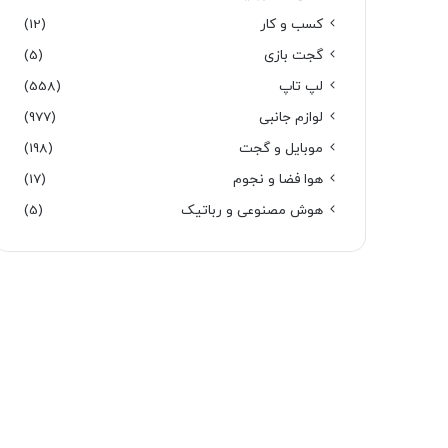
کسب و کار
(12)
گجت بازی
(5)
لپ تاپ
(558)
لوازم جانبی
(977)
موبایل و گجت
(198)
هوا فضا و نجوم
(17)
هوش مصنوعی و رباتیک
(5)