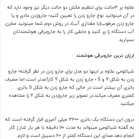
علاوه بر 4حالت برای تنظیم مکش دو حالت دیگر نیز وجود دارد که
در آن میتوانید نوع جارو زدن را تعیین کنید؛ جاروزدن عادی و یا
جارو زدن مرطوب(با مقداری آب)، در روش دوم شما میتونید مخزن
آب دستگاه را پر کنید و مابقی کار را به جاروبرقی هوشمندتان
بسپارید.
ارزان ترین جاروبرقی هوشمند
شیائومی علاوه بر اینها دو مدل برای جارو زدن در نظر گرفته؛ جارو
زدن به شکل Y و S ؛ جارو زدن به شکل Y کارآمدتر است اما مصرف
باتری آن بیشتر است در حالی که جارو زدن به شکل S باتری
کمتری مصرف میکند.در تصویر زیر جاروزدن به شکل Y را مشاهده
میکنید.
درون این دستگاه یک باتری 3200 میلی آمپری قرار گرفته است که
به گفته شیائومی میتواند به مدت 110 دقیقه با هر بار شارژ کار
انجام دهد.صدای این دستگاه کمتر از 60 دسیبل است و لازم