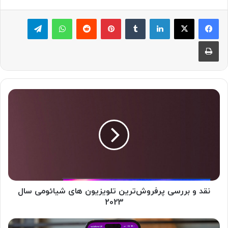
لینکدین
‫تامبلر
پینترست
‫رددیت
واتس آپ
تلگرام
چاپ
نقد
و
بررسی
پرفروش‌ترین
تلویزیون
های
شیائومی
سال
2023
نقد و بررسی پرفروش‌ترین تلویزیون های شیائومی سال
2023
نکات