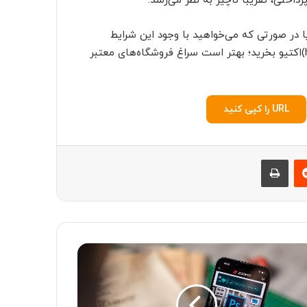
ختی، تقریباً ناچیز به نظر می‌رسد.
ا در صورتی که می‌خواهید با وجود این شرایط
همچنان آیفون ۱۳ (https://hiradmarket.com/cat/iphone-13)اکتیو بخرید؛ بهتر است سراغ فروشگاه‌های معتبر
URL را کپی کنید
‫رددیت
چاپ