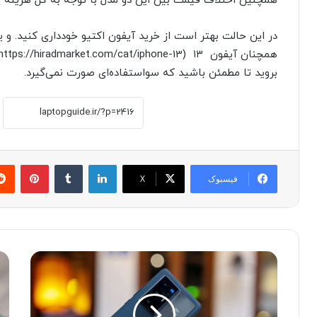
همچنین اختلاف قیمت بین این دو مدل با توجه به کل هزینه پردا
در این حالت بهتر است از خرید آیفون اکتیو خودداری کنید. و ی
بروید تا مطمئن باشید که سواستفاده‌ای صورت نمی‌گیرد.
لینکدین
‫تامبلر
پینترست
فیسبوک
X
م
ن
ق
خ
ا
س
ی
ت