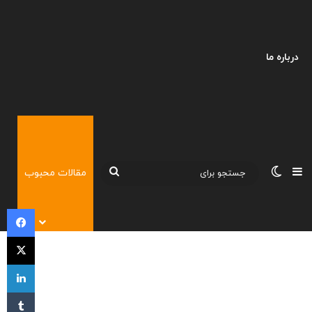
درباره ما
نوارکناری
تغییر پوسته
جستجو
مقالات محبوب
برای
فی
X
لی
‫تا