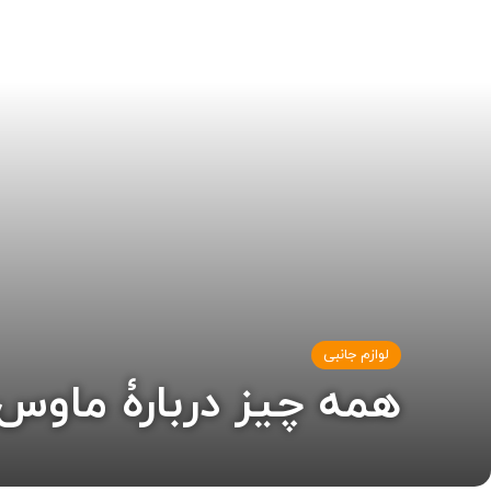
لوازم جانبی
همه چیز دربارۀ ماوس