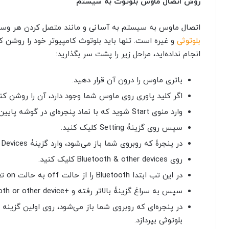
روش اتصال ماوس بلوتوث به سیستم
اتصال ماوس به سیستم به آسانی و مانند متصل کردن هر وسیل
بلوتوثی
و غیره است. تنها باید بلوتوث کامپیوتر خود را روشن کنی
انجام نداده‌اید، مراحل زیر را پشت سر بگذارید:
باتری ماوس را درون آن قرار دهید.
اگر کلید پاوری روی ماوس شما وجود دارد، آن را روشن کنی
وارد منوی Start شوید که با نماد پنجره‌ای در گوشه پایین سمت چپ وجود دارد.
سپس روی گزینۀ Setting کلیک کنید.
در پنجرۀ که روبروی شما باز می‌شود، وارد گزینۀ Devices شوید.
روی Bluetooth & other devices کلیک کنید.
در این تب ابتدا Bluetooth را از حالت off به حالت on تغییر داده و آن را روشن کنید.
سپس به سراغ گزینۀ بالاتر رفته و +add Bluetooth or other device را انتخاب کنید.
بلوتوثی بپردازد.