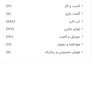
کسب و کار
(12)
گجت بازی
(5)
لپ تاپ
(558)
لوازم جانبی
(977)
موبایل و گجت
(198)
هوا فضا و نجوم
(17)
هوش مصنوعی و رباتیک
(5)