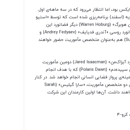
 دراگون اسپیس‌ایکس بود، اما انتظار می‌رود که در سه ماهه‌ی اول
ا انجام دهد. پرتاب کرو-۶ برای ماه فوریه (اسفند) برنامه‌ریزی شده است که توسط «استیو
بوون» (Steve Bowen) فضانورد ناسا فرماندهی می‌شود و «وارن هوبرگ» (Warren Hoburg) دیگر فضانورد این
آژانس به‌عنوان خلبان فعالیت خواهد داشت. علاوه بر این، فضانورد روسی «آندری فدیایف» (Andrey Fedyaev) و
فضانورد امارات متحده عربی «سلطان النیادی» (Sultan Al Neyadi) هم به‌عنوان متخصص مأموریت حضور خواهند
سپس در اوایل ماه مارس (فروردین) کارآفرین شناخته‌شده «جرد آیزاک‌من» (Jared Isaacman) دومین مأموریت
خریداری شده‌ی خود را با کپسول دراگون پیش می‌برد. «پولاریس سپیده‌دم» (Polaris Dawn) که با هدف انجام
‌ی پرواز فضایی انسانی انجام خواهد شد. در کنار
او خلبان مأموریت «اسکات پاتیت» (Scott Poteet) و همچنین دو متخصص مأموریت، «سارا گیلیس» (Sarah
اسپیس‌آیکس حضور خواهند داشت. آن‌ها اولین کارمندان این شرکت
رو-۴