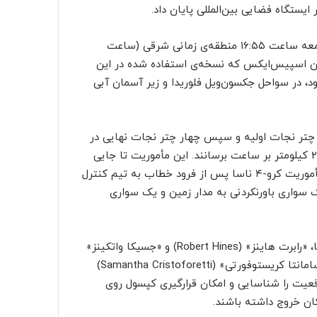
ستگاه فضایی بین‌المللی پایان داد.
پس از دو روز تأخیر به دلیل شرایط آب‌وهوایی، سرانجام روز جمعه ساعت ۱۶:۵۵ منطقه‌ی زمانی شرقی (ساعت
راگون اسپیس‌ایکس که نسخه‌ی استفاده شده در این
فریدام» شناخته می‌شود، در سواحل جکسون‌ویل فلوریدا و زیر آسمان آبی
و چتر نجات اولیه و سپس چهار چتر نجات نهایی در
زمان‌های تعیین شده باز شدند تا سرعت فرود فضاپیما را به ۲۵ کیلومتر بر ساعت برسانند. این مأموریت تا جایی
خوب پیش رفت که «کیل لیندگرن» (Kjell Lindgren) فرمانده مأموریت کرو-۴ ناسا پس از فرود خطاب به تیم کنترل
 سواری باورنکردنی به مدار زمین و یک سواری
لیندگرن مأموریتی را هدایت کرد که شامل دیگر فضانوردان ناسا، «رابرت هاینز» (Robert Hines) و «جسیکا واتکینز»
(Jessica Watkins) و همچنین فضانورد آژانس فضایی اروپا «سامانتا کریستوفورتی» (Samantha Cristoforetti)
قعیت را شناسایی و امکان قرارگیری کپسول روی
کان خروج داشته باشند.