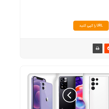
URL را کپی کنید
‫رددیت
چاپ