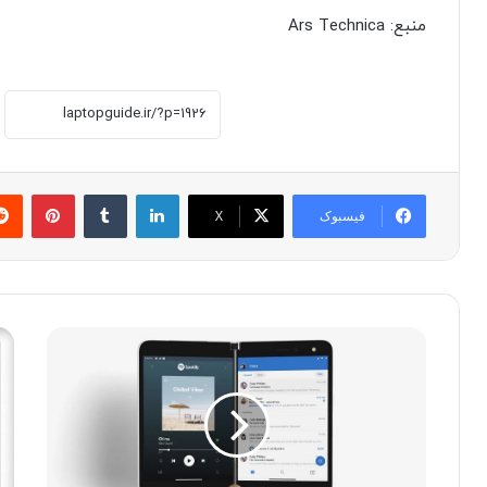
منبع: Ars Technica
لینکدین
‫تامبلر
پینترست
فیسبوک
X
چ
۱
ر
۰
ا
گ
د
و
ر
ش
ر
ی
و
م