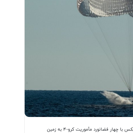
پس از ۱۷۰ روز حضور در فضا، فضاپیمای سرنشین‌دار اسپیس‌ایکس با چهار فضانورد مأموریت کرو-۴ به زمین