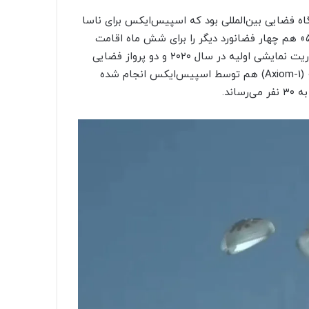
لیاتی به ایستگاه فضایی بین‌المللی بود که اسپیس‌ایکس برای ناسا
انجام داد. در هفته‌های گذشته این شرکت با مأموریت ««کرو-۵» هم چهار فضانورد دیگر را برای شش ماه اقامت
راهی ایستگاه فضایی کرد. به جز این ۵ پرواز عملیاتی، یک مأموریت نمایشی اولیه در سال ۲۰۲۰ و دو پرواز فضایی
خصوصی شامل «اینسپیریشن-۴» (Inspiration4) و «آکسیوم-۱» (Axiom-1) هم توسط اسپیس‌ایکس انجام شده
ند.