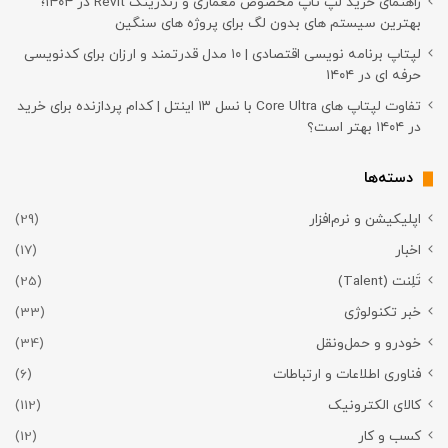
راهنمای خرید لپ تاپ مخصوص معماری و رندرینگ Revit در ۱۴۰۴؛
بهترین سیستم های بدون لگ برای پروژه های سنگین
لپتاپ برنامه نویسی اقتصادی | ۱۰ مدل قدرتمند و ارزان برای کدنویسی
حرفه ای در ۱۴۰۴
تفاوت لپتاپ های Core Ultra با نسل ۱۳ اینتل | کدام پردازنده برای خرید
در ۱۴۰۴ بهتر است؟
دسته‌ها
اپلیکیشن و نرم‌افزار
(29)
اخبار
(17)
تَلِنت (Talent)
(25)
خبر تکنولوژی
(33)
خودرو و حمل‌و‌نقل
(34)
فناوری اطلاعات و ارتباطات
(6)
کالای الکترونیک
(112)
کسب و کار
(12)