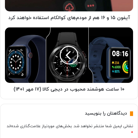
و
۱
۶
آیفون ۱۵ و ۱۶ هم از مودم‌های کوالکام استفاده خواهند کرد
ه
م
۱
ا
۰
ز
س
م
ا
و
ع
د
ت
م‌
ه
ه
و
ا
ش
ی
م
۱۰ ساعت هوشمند محبوب در دیجی کالا (۱۷ مهر ۱۴۰۱)
ک
ن
و
د
ا
م
دیدگاهتان را بنویسید
ل
ح
ک
ب
نشانی ایمیل شما منتشر نخواهد شد.
بخش‌های موردنیاز علامت‌گذاری شده‌اند
ا
و
*
م
ب