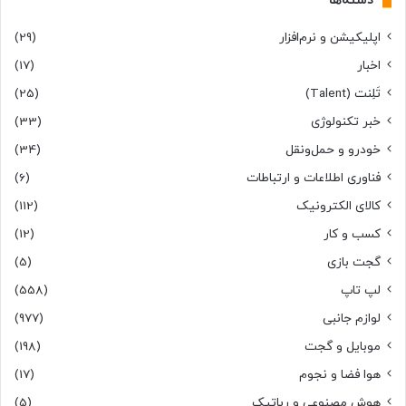
دسته‌ها
اپلیکیشن و نرم‌افزار
(29)
اخبار
(17)
تَلِنت (Talent)
(25)
خبر تکنولوژی
(33)
خودرو و حمل‌و‌نقل
(34)
فناوری اطلاعات و ارتباطات
(6)
کالای الکترونیک
(112)
کسب و کار
(12)
گجت بازی
(5)
لپ تاپ
(558)
لوازم جانبی
(977)
موبایل و گجت
(198)
هوا فضا و نجوم
(17)
هوش مصنوعی و رباتیک
(5)