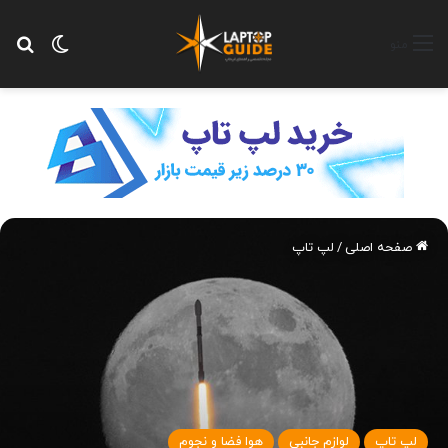
تغییر پ
جس
منو
صفحه اصلی
/
لپ تاپ
لپ تاپ
لوازم جانبی
هوا فضا و نجوم