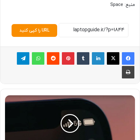
منبع: Space
URL را کپی کنید
لینکدین
‫تامبلر
پینترست
‫رددیت
واتس آپ
تلگرام
چاپ
آ
ی
ف
و
ن
۱
۵