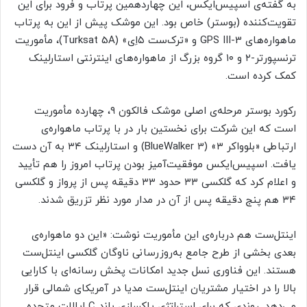
به گفته‌ی اسپیس‌ایکس، این چهاردهمین پرتاب و فرود برای این
تقویت‌کننده (بوستر) خاص بود. این موشک پیش از این به پرتاب
ماهواره‌های GPS III-3 و «ترک‌ست ۵اِی» (Turksat 5A)، مأموریت
ترنسپورتر-۲ و ۱۰ گروه بزرگ از ماهواره‌های اینترنتی استارلینک
کمک کرده است.
رکورد بوستر مرحله‌ی اصلی موشک فالکون ۹، چهارده مأموریت
است که این شرکت برای نخستین بار در با پرتاب ماهواره‌ی
ارتباطی «بلوواکر ۳» (BlueWalker 3) و استارلینک ۳۴ به آن دست
یافت. اسپیس‌ایکس موفقیت‌آمیز بودن پرتاب امروز را هم تأیید
و اعلام کرد که گلکسی ۳۳ حدود ۳۳ دقیقه پس از پرواز و گلکسی
۳۴ هم پنج دقیقه پس از آن در مدار مورد نظر تزریق شدند.
اینتل‌ست هم درباره‌ی این مأموریت نوشت: «این دو ماهواره‌ی
بعدی بخشی از طرح جامع به‌روز‌رسانی ناوگان گلکسی اینتل‌ست
هستند. این فناوری نسل جدید امکانات پخش رسانه‌ای با کارایی
بالا را در اختیار مشتریان اینتل‌ست مدیا در آمریکای شمالی قرار
می‌دهد. روندی که برای استراتژی پاکسازی باند C ایالات متحده